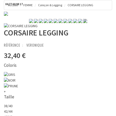
04 77 60 98 17
Accueil
FEMME
Caleçon & Legging
CORSAIRE LEGGING
Toggl
Panier ( 0 € )
naviga
0
CORSAIRE LEGGING
RÉFÉRENCE :
VERONIQUE
32,40 €
Coloris
+
Taille
38/40
42/44