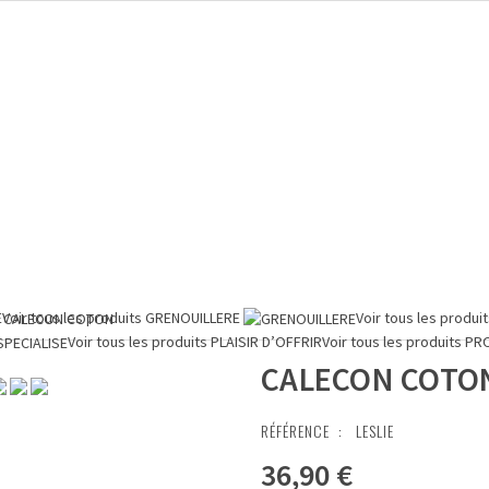
E
Voir tous les produits
GRENOUILLERE
Voir tous les produi
CALECON COTON
Voir tous les produits
PLAISIR D’OFFRIR
Voir tous les produits
PR
CALECON COTO
RÉFÉRENCE :
LESLIE
36,90 €