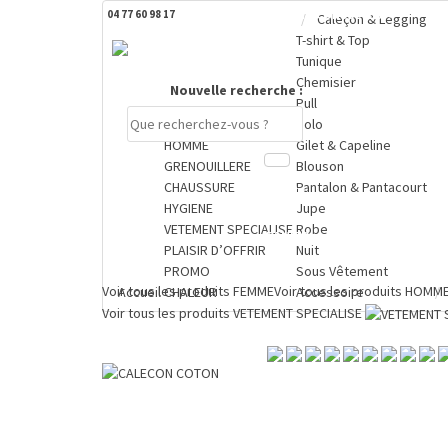
04 77 60 98 17
DERNIERS PRODUITS CONSULTÉS
Caleçon & Legging
T-shirt & Top
Tunique
Chemisier
Nouvelle recherche :
Pull
FEMME
Polo
HOMME
Gilet & Capeline
GRENOUILLERE
Blouson
CHAUSSURE
Pantalon & Pantacourt
Compte
HYGIENE
Jupe
VETEMENT SPECIALISE
Robe
PANIER
PLAISIR D’OFFRIR
Nuit
0 €
PROMO
Sous Vêtement
Voir tous les produits
FEMME
Voir tous les produits
HOMM
Accueil
CHALEUR
Accessoire
Voir tous les produits
VETEMENT SPECIALISE