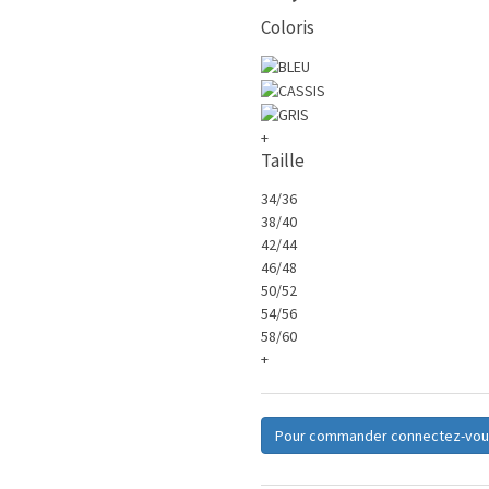
Coloris
+
Taille
34/36
38/40
42/44
46/48
50/52
54/56
58/60
+
Pour commander connectez-vou