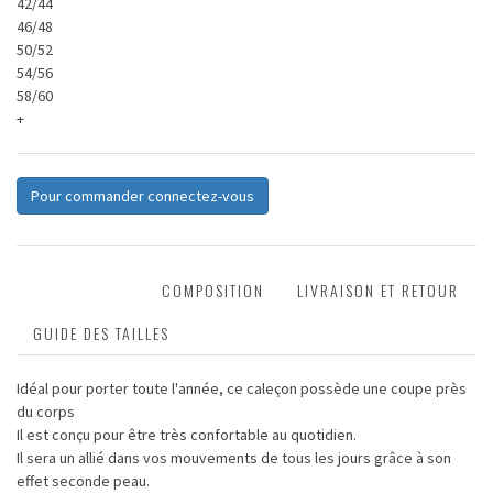
42/44
46/48
50/52
54/56
58/60
+
Pour commander connectez-vous
DESCRIPTION
COMPOSITION
LIVRAISON ET RETOUR
GUIDE DES TAILLES
Idéal pour porter toute l'année, ce caleçon possède une coupe près
du corps
Il est conçu pour être très confortable au quotidien.
Il sera un allié dans vos mouvements de tous les jours grâce à son
effet seconde peau.