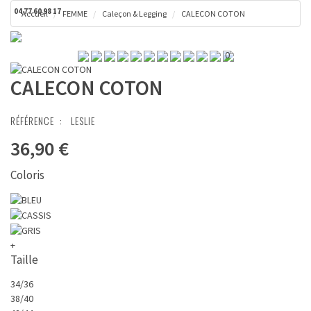
04 77 60 98 17
Accueil
FEMME
Caleçon & Legging
CALECON COTON
Toggl
Panier ( 0 € )
naviga
0
CALECON COTON
RÉFÉRENCE :
LESLIE
36,90 €
Coloris
+
Taille
34/36
38/40