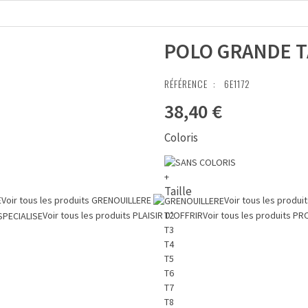
POLO GRANDE T
RÉFÉRENCE :
6E1172
38,40 €
Coloris
+
Taille
E
Voir tous les produits
GRENOUILLERE
Voir tous les produi
Voir tous les produits
PLAISIR D’OFFRIR
Voir tous les produits
PR
T2
T3
T4
T5
T6
T7
T8