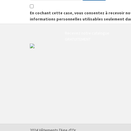
En cochant cette case, vous consentez à recevoir n
informations personnelles utilisables seulement da
Recevez notre catalogue
GRATUITEMENT
2024 Vêtements l'Age d'Or