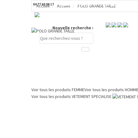
04 77 60 98 17
DERNIERS PRODUITS CONSULTÉS
Accueil
Accueil
POLO GRANDE TAILLE
Nouvelle recherche :
Compte
PANIER
0 €
Voir tous les produits
FEMME
Voir tous les produits
HOMM
Voir tous les produits
VETEMENT SPECIALISE