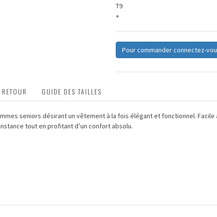
T9
+
Pour commander connectez-vou
T RETOUR
GUIDE DES TAILLES
mmes seniors désirant un vêtement à la fois élégant et fonctionnel. Facile à 
onstance tout en profitant d’un confort absolu.