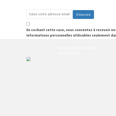
S'inscrire
En cochant cette case, vous consentez à recevoir n
informations personnelles utilisables seulement da
Recevez notre catalogue
GRATUITEMENT