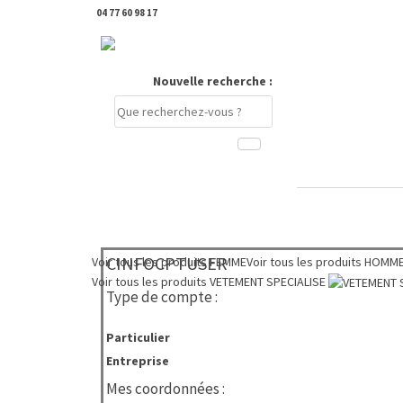
04 77 60 98 17
DERNIERS PRODUITS CONSULTÉS
Nouvelle recherche :
Compte
PANIER
0 €
CINFOCPTUSER
Voir tous les produits
FEMME
Voir tous les produits
HOMM
Voir tous les produits
VETEMENT SPECIALISE
Type de compte :
Particulier
Entreprise
Mes coordonnées :