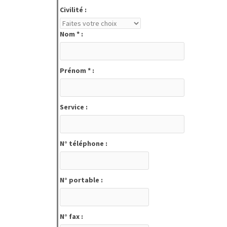
Civilité :
Nom * :
Prénom * :
Service :
N° téléphone :
N° portable :
N° fax :