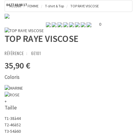
04 77 60 98 17
Accueil
FEMME
T-shirt & Top
TOP RAYE VISCOSE
Toggl
Panier ( 0 € )
naviga
0
TOP RAYE VISCOSE
RÉFÉRENCE :
6E101
35,90 €
Coloris
+
Taille
T1-38à44
T2-46à52
T3-54à60