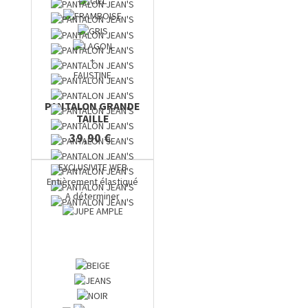
+
FAUSTINE
PANTALON GRANDE
TAILLE
39,90 €
EXCLUSIVITE WEB
Entièrement élastiqué
A déterminer