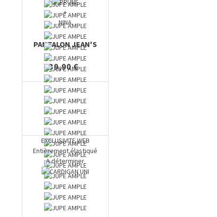
+
NINA
PANTALON JEAN'S
39,90 €
EXCLUSIVITE WEB
Entièrement élastiqué
A déterminer