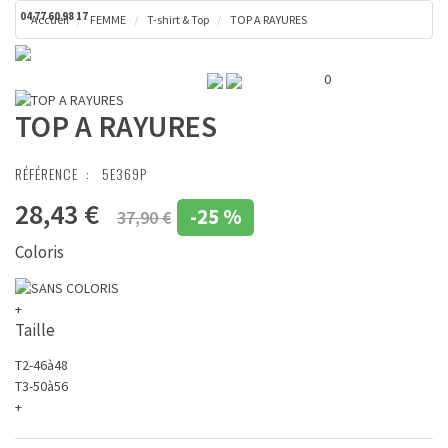
04 77 60 98 17
Accueil
FEMME
T-shirt & Top
TOP A RAYURES
Toggl
Panier ( 0 € )
naviga
0
TOP A RAYURES
RÉFÉRENCE :
5E369P
28,43 €
-
25 %
37,90 €
Coloris
+
Taille
T2-46à48
T3-50à56
+