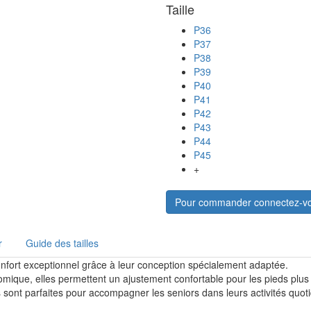
Taille
P36
P37
P38
P39
P40
P41
P42
P43
P44
P45
+
Pour commander connectez-v
r
Guide des tailles
onfort exceptionnel grâce à leur conception spécialement adaptée.
ique, elles permettent un ajustement confortable pour les pieds plus 
es sont parfaites pour accompagner les seniors dans leurs activités quot