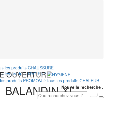
ous les produits
CHAUSSURE
E OUVERTURE
ous les produits
HYGIENE
 les produits
PROMO
Voir tous les produits
CHALEUR
:
BALANDIN XL
Nouvelle recherche :