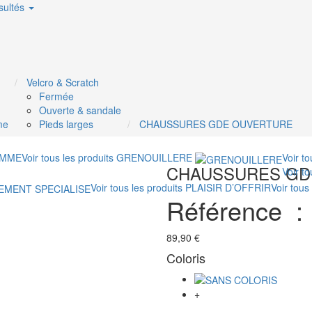
sultés
Velcro & Scratch
Fermée
Ouverte & sandale
me
Pieds larges
CHAUSSURES GDE OUVERTURE
MME
Voir tous les produits
GRENOUILLERE
Voir t
CHAUSSURES GD
Voir t
Voir tous les produits
PLAISIR D’OFFRIR
Voir tous
Référence 
89,90 €
Coloris
+