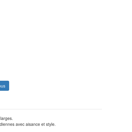
ous
larges.
idiennes avec aisance et style.