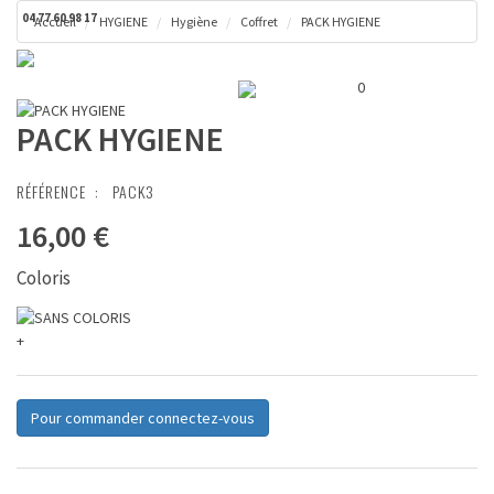
04 77 60 98 17
Accueil
HYGIENE
Hygiène
Coffret
PACK HYGIENE
Toggl
Panier ( 0 € )
naviga
0
PACK HYGIENE
RÉFÉRENCE :
PACK3
16,00 €
Coloris
+
Pour commander connectez-vous